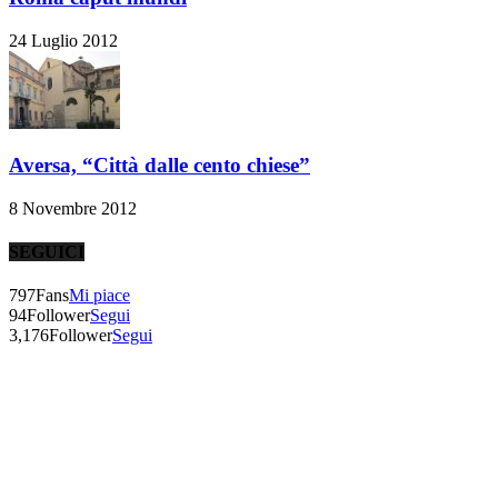
24 Luglio 2012
Aversa, “Città dalle cento chiese”
8 Novembre 2012
SEGUICI
797
Fans
Mi piace
94
Follower
Segui
3,176
Follower
Segui