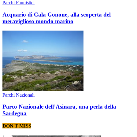
Parchi Faunistici
Acquario di Cala Gonone, alla scoperta del
meraviglioso mondo marino
Parchi Nazionali
Parco Nazionale dell’Asinara, una perla della
Sardegna
DON'T MISS