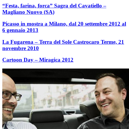
“Festa, farina, forca” Sagra del Cavatiello –
Magliano Nuovo (SA)
Picasso in mostra a Milano, dal 20 settembre 2012 al
6 gennaio 2013
La Fugarena – Terra del Sole Castrocaro Terme, 21
novembre 2010
Cartoon Day – Miragica 2012