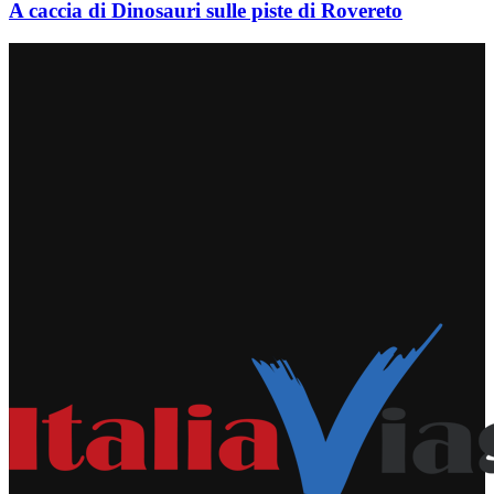
A caccia di Dinosauri sulle piste di Rovereto