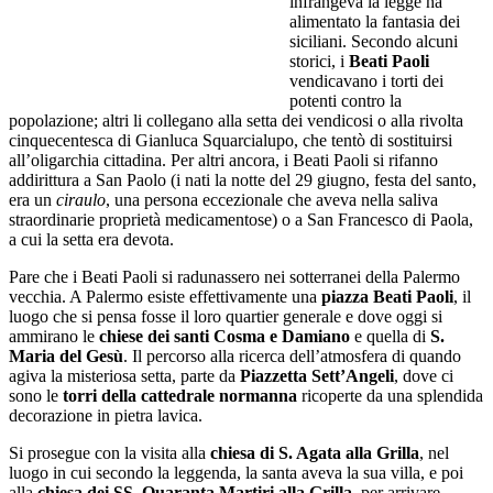
infrangeva la legge ha
alimentato la fantasia dei
siciliani. Secondo alcuni
storici, i
Beati Paoli
vendicavano i torti dei
potenti contro la
popolazione; altri li collegano alla setta dei vendicosi o alla rivolta
cinquecentesca di Gianluca Squarcialupo, che tentò di sostituirsi
all’oligarchia cittadina. Per altri ancora, i Beati Paoli si rifanno
addirittura a San Paolo (i nati la notte del 29 giugno, festa del santo,
era un
ciraulo
, una persona eccezionale che aveva nella saliva
straordinarie proprietà medicamentose) o a San Francesco di Paola,
a cui la setta era devota.
Pare che i Beati Paoli si radunassero nei sotterranei della Palermo
vecchia. A Palermo esiste effettivamente una
piazza Beati Paoli
, il
luogo che si pensa fosse il loro quartier generale e dove oggi si
ammirano le
chiese dei santi Cosma e Damiano
e quella di
S.
Maria del Gesù
. Il percorso alla ricerca dell’atmosfera di quando
agiva la misteriosa setta, parte da
Piazzetta Sett’Angeli
, dove ci
sono le
torri della cattedrale normanna
ricoperte da una splendida
decorazione in pietra lavica.
Si prosegue con la visita alla
chiesa di S. Agata alla Grilla
, nel
luogo in cui secondo la leggenda, la santa aveva la sua villa, e poi
alla
chiesa dei SS. Quaranta Martiri alla Grilla
, per arrivare