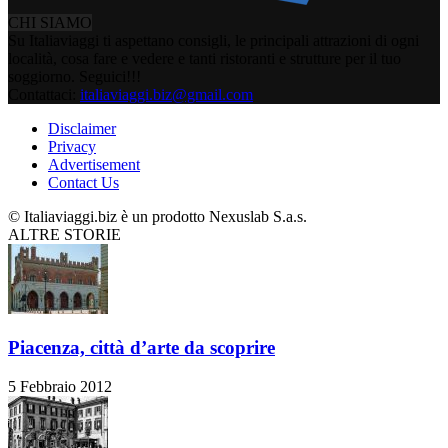
CHI SIAMO
Su Italiaviaggi ti aspettano consigli, le principali attrazioni di ogni
località, cosa fare e vedere e tanti ristoranti e strutture per il tuo
soggiorno. Seguici!!!
Contattaci:
italiaviaggi.biz@gmail.com
Disclaimer
Privacy
Advertisement
Contact Us
© Italiaviaggi.biz è un prodotto Nexuslab S.a.s.
ALTRE STORIE
Piacenza, città d’arte da scoprire
5 Febbraio 2012