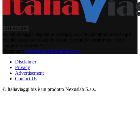
CHI SIAMO
Su Italiaviaggi ti aspettano consigli, le principali attrazioni di ogni
località, cosa fare e vedere e tanti ristoranti e strutture per il tuo
soggiorno. Seguici!!!
Contattaci:
italiaviaggi.biz@gmail.com
Disclaimer
Privacy
Advertisement
Contact Us
© Italiaviaggi.biz è un prodotto Nexuslab S.a.s.