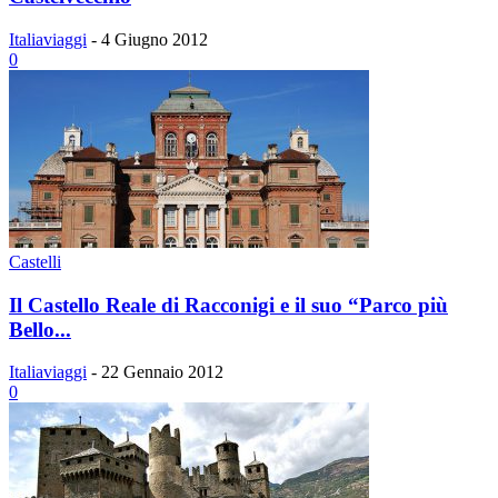
Italiaviaggi
-
4 Giugno 2012
0
Castelli
Il Castello Reale di Racconigi e il suo “Parco più
Bello...
Italiaviaggi
-
22 Gennaio 2012
0