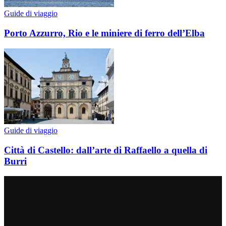
Guide di viaggio
Porto Azzurro, Rio e le miniere di ferro dell’Elba
Guide di viaggio
Città di Castello: dall’arte di Raffaello a quella di
Burri