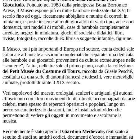
Giocattolo.
Fondato nel 1988 dalla principessa Bona Borromeo
Arese, il Museo espone più di mille bambole realizzate dal XVIII
secolo fino ad oggi, riccamente abbigliate e munite di corredi in
miniatura, esposte insieme ai molti giocattoli di vario tipo, accessori
domestici, rari modelli di mobili, case di bambola completamente
arredate, negozi in miniatura, giochi di società e didattici, libri,
riviste, fotografie, raccolte di ex-libris a soggetto infantile, figurine.
Il Museo, tra i più importanti d’Europa nel settore, conta dodici sale
collocate affiancate a sezioni monotematiche separate: una dedicata
alle bambole e ai giocattoli provenienti da culture extraeuropee nelle
“scuderie”, l’altra, nelle tre sale al primo piano, ospita la collezione
del
Petit Musée du Costume di Tours
, raccolta da Gisele Pesché,
costituita da una serie di automi francesi e tedeschi, vere meraviglie
animate, prodotti durante il XIX secolo.
Veri capolavori dei maestri orologiai, scultori e artigiani, gli automi
affascinano con i loro movimenti lenti, ritmati, accompagnati da arie
celebri, tratte spesso da repertori operistici e popolari, lungo un
percorso caratterizzato da suoni, luci e installazioni video che
permettono di vedere gli oggetti in movimento e ascoltarne la
musica.
Recentemente è stato aperto il
Giardino Medievale,
realizzato a
seguito di studi su antichi codici, documenti d’epoca e immagini su