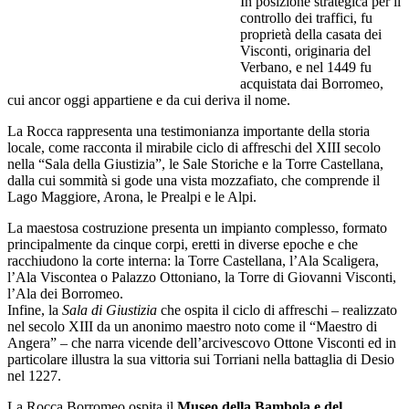
In posizione strategica per il
controllo dei traffici, fu
proprietà della casata dei
Visconti, originaria del
Verbano, e nel 1449 fu
acquistata dai Borromeo,
cui ancor oggi appartiene e da cui deriva il nome.
La Rocca rappresenta una testimonianza importante della storia
locale, come racconta il mirabile ciclo di affreschi del XIII secolo
nella “Sala della Giustizia”, le Sale Storiche e la Torre Castellana,
dalla cui sommità si gode una vista mozzafiato, che comprende il
Lago Maggiore, Arona, le Prealpi e le Alpi.
La maestosa costruzione presenta un impianto complesso, formato
principalmente da cinque corpi, eretti in diverse epoche e che
racchiudono la corte interna: la Torre Castellana, l’Ala Scaligera,
l’Ala Viscontea o Palazzo Ottoniano, la Torre di Giovanni Visconti,
l’Ala dei Borromeo.
Infine, la
Sala di Giustizia
che ospita il ciclo di affreschi – realizzato
nel secolo XIII da un anonimo maestro noto come il “Maestro di
Angera” – che narra vicende dell’arcivescovo Ottone Visconti ed in
particolare illustra la sua vittoria sui Torriani nella battaglia di Desio
nel 1227.
La Rocca Borromeo ospita il
Museo della Bambola e del