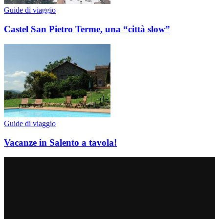
Guide di viaggio
Castel San Pietro Terme, una “città slow”
Guide di viaggio
Vacanze in Salento a tavola!