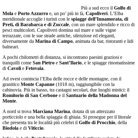
Più a sud ecco il
Golfo di
Mola
e
Porto Azzurro
e, un po’ più in là,
Capoliveri
. L’Elba
meridionale accoglie i turisti con le
spiagge dell’Innamorata, di
Preti, di Barabarca e di Zuccale
, con un mare splendido e ricco di
pesci multicolori. Capoliveri domina sul mare e sulle vigne
terrazzate, con le sue strade antiche, silenziose ed eleganti,
diversamente da
Marina di Campo
, animata da bar, ristoranti e lidi
balneari.
A pochi chilometri di distanza, si incontrano paesini graziosi e
tranquilli come
San Pietro
e
Sant’Ilario
, e le spiagge rinomatissime
di
Cavoli
e
Fetovaia
.
Ad ovest comincia l’Elba delle rocce e delle montagne, con il
granitico
Monte Capanne
(1018 m), raggiungibile con la
cabinovia. Più in basso, tra castagni secolari, due luoghi mistici: il
Romitorio di San Cerbone
e il
Santuario della Madonna del
Monte
.
A nord si trova
Marciana Marina
, dotata di un attrezzato
porticciolo e una bella spiaggia di ghiaia. Si prosegue per il litorale
che presenta tra le località più celebri il
Golfo di Procchio
, della
Biodola
e di
Viticcio
.