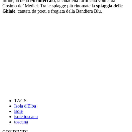
Infine, la bella
Portoferraio
, la cittadella fortificata voluta da
Cosimo de’ Medici. Tra le spiagge più rinomate la
spiaggia delle
Ghiaie
, cantata da poeti e fregiata dalla Bandiera Blu.
TAGS
Isola d'Elba
isole
isole toscana
toscana
CONDIVIDI