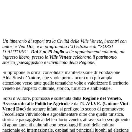
Un itinerario di sapori tra la Civiltà delle Ville Venete, incontri con
autori e Vini Doc, è in programma l’XI edizione di “SORSI
D’AUTORE”.
Dal 3 al 25 luglio
sette appuntamenti culturali, ad
ingresso libero, presso le
Ville Venete
celebrano il patrimonio
storico, paesaggistico e vitivinicolo della Regione.
Si ripropone la ormai consolidata manifestazione di Fondazione
Aida Sorsi d’Autore, che vuole porre ancora una più ampia
attenzione verso tutte quelle tematiche volte a valorizzare il territorio
veneto nell’aspetto culturale, storico, turistico e ambientale.
Sorsi d’Autore, promossa e sostenuta dalla
Regione del Veneto,
Assessorato alle Politiche Agricole
e dall’
U.VI.VE. (Unione Vini
Veneti Doc)
da sempre infatti, si prefigge lo scopo di promuovere
l’eccellenza vitivinicola e agroalimentare oltre che quella turistica,
storica e paesaggistica del territorio veneto, attraverso lo svolgimento
di appuntamenti culturali con personaggi illustri della cultura
nazionale ed internazionale, ospitati nei principali luoghi ad elezione