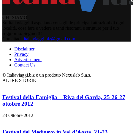
CHI SIAMO
Su Italiaviaggi ti aspettano consigli, le principali attrazioni di ogni
località, cosa fare e vedere e tanti ristoranti e strutture per il tuo
soggiorno. Seguici!!!
Contattaci:
italiaviaggi.biz@gmail.com
Disclaimer
Privacy
Advertisement
Contact Us
© Italiaviaggi.biz è un prodotto Nexuslab S.a.s.
ALTRE STORIE
Festival della Famiglia – Riva del Garda, 25-26-27
ottobre 2012
23 Ottobre 2012
Festival del Medioevo in Val d’Aosta, 21-23