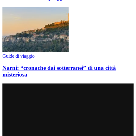
Guide di viaggio
Narni: “cronache dai sotterranei” di una città
misteriosa