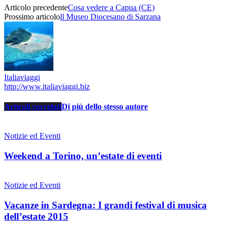
Articolo precedente
Cosa vedere a Capua (CE)
Prossimo articolo
ll Museo Diocesano di Sarzana
Italiaviaggi
http://www.italiaviaggi.biz
Articoli correlati
Di più dello stesso autore
Notizie ed Eventi
Weekend a Torino, un’estate di eventi
Notizie ed Eventi
Vacanze in Sardegna: I grandi festival di musica
dell’estate 2015