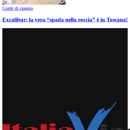
Guide di viaggio
Excalibur: la vera “spada nella roccia” è in Toscana!