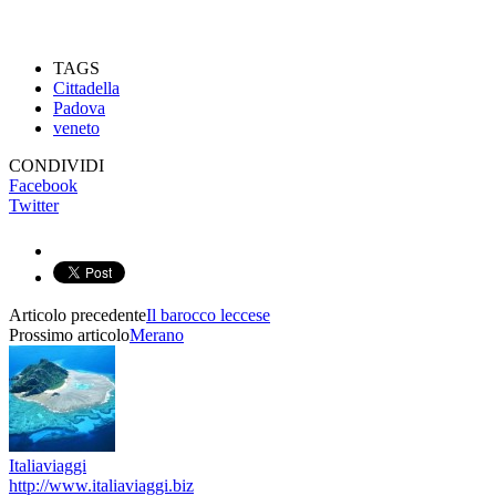
TAGS
Cittadella
Padova
veneto
CONDIVIDI
Facebook
Twitter
Articolo precedente
Il barocco leccese
Prossimo articolo
Merano
Italiaviaggi
http://www.italiaviaggi.biz