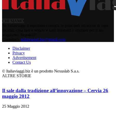
CHI SIAMO
Su Italiaviaggi ti aspettano consigli, le principali attrazioni di ogni
località, cosa fare e vedere e tanti ristoranti e strutture per il tuo
soggiorno. Seguici!!!
Contattaci:
italiaviaggi.biz@gmail.com
Disclaimer
Privacy
Advertisement
Contact Us
© Italiaviaggi.biz è un prodotto Nexuslab S.a.s.
ALTRE STORIE
Il sale dalla tradizione all’innovazione – Cervia 26
maggio 2012
25 Maggio 2012