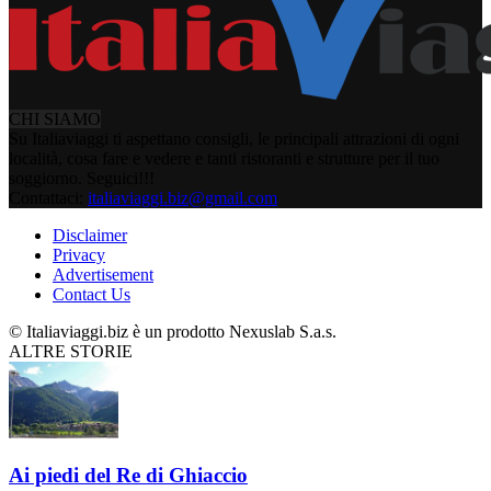
CHI SIAMO
Su Italiaviaggi ti aspettano consigli, le principali attrazioni di ogni
località, cosa fare e vedere e tanti ristoranti e strutture per il tuo
soggiorno. Seguici!!!
Contattaci:
italiaviaggi.biz@gmail.com
Disclaimer
Privacy
Advertisement
Contact Us
© Italiaviaggi.biz è un prodotto Nexuslab S.a.s.
ALTRE STORIE
Ai piedi del Re di Ghiaccio