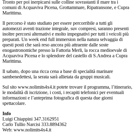
Tronto per poi inerpicarsi sulle colline sovrastanti il mare tra i
comuni di Acquaviva Picena, Grottammare, Ripatransone, e Cupra
Marittima.
Il percorso è stato studiato per essere percorribile a tutti gli
automezzi aventi trazione integrale, suv compresi, saranno presenti
inoltre percorsi alternativi e molto impegnativi per tutti i veicoli più
preparati. Un week end full immersion nella natura selvaggia di
questi posti che sarà reso ancora più attraente dalle soste
enogastronomiche presso la Fattoria Merli, la rocca medioevale di
Acquaviva Picena e lo splendore del castello di S.Andrea a Cupra
Marittima.
Il sabato, dopo una ricca cena a base di specialità marinare
sambenedettesi, la serata sarà allietata da gruppi musicali.
Sul sito www.nolimits4x4.it potete trovare il programma, l’itinerario,
le modalità di iscrizione, i costi, i recapiti telefonici per eventuali
informazioni e l’anteprima fotografica di questa due giorni
spettacolare.
Info
Luigi Chiappini 347.3162951
Carlo Tullio Narcisi 333.8894362
Web: www.nolimits4x4.it