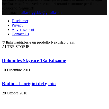
località, cosa fare e vedere e tanti ristoranti e strutture per il tuo
soggiorno. Seguici!!!
Contattaci:
italiaviaggi.biz@gmail.com
Disclaimer
Privacy
Advertisement
Contact Us
© Italiaviaggi.biz è un prodotto Nexuslab S.a.s.
ALTRE STORIE
Dolomites Skyrace 13a Edizione
10 Dicembre 2011
Rodin – le origini del genio
28 Ottobre 2010