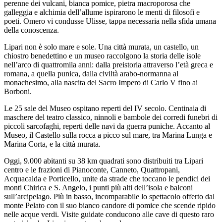
perenne dei vulcani, bianca pomice, pietra macroporosa che
galleggia e alchimia dell’allume ispirarono le menti di filosofi e
poeti. Omero vi condusse Ulisse, tappa necessaria nella sfida umana
della conoscenza.
Lipari non è solo mare e sole. Una città murata, un castello, un
chiostro benedettino e un museo raccolgono la storia delle isole
nell’arco di quattromila anni: dalla preistoria attraverso l’età greca e
romana, a quella punica, dalla civiltà arabo-normanna al
monachesimo, alla nascita del Sacro Impero di Carlo V fino ai
Borboni.
Le 25 sale del Museo ospitano reperti del IV secolo. Centinaia di
maschere del teatro classico, ninnoli e bambole dei corredi funebri di
piccoli sarcofaghi, reperti delle navi da guerra puniche. Accanto al
Museo, il Castello sulla rocca a picco sul mare, tra Marina Lunga e
Marina Corta, e la città murata.
Oggi, 9.000 abitanti su 38 km quadrati sono distribuiti tra Lipari
centro e le frazioni di Pianoconte, Canneto, Quattropani,
Acquacalda e Porticello, unite da strade che toccano le pendici dei
monti Chirica e S. Angelo, i punti più alti dell’isola e balconi
sull’arcipelago. Più in basso, incomparabile lo spettacolo offerto dal
monte Pelato con il suo bianco candore di pomice che scende ripido
nelle acque verdi. Visite guidate conducono alle cave di questo raro