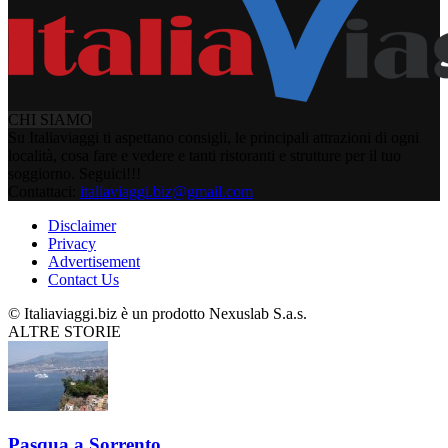
CHI SIAMO
Su Italiaviaggi ti aspettano consigli, le principali attrazioni di ogni
località, cosa fare e vedere e tanti ristoranti e strutture per il tuo
soggiorno. Seguici!!!
Contattaci:
italiaviaggi.biz@gmail.com
Disclaimer
Privacy
Advertisement
Contact Us
© Italiaviaggi.biz è un prodotto Nexuslab S.a.s.
ALTRE STORIE
Pasqua a Sorrento