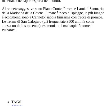
materiale che Lipari esporta nel mondo.
Altre mete suggestive sono Piano Conte, Pirrera e Lami, il Santuario
della Madonna della Catena. Il mare è ricco di spiagge, le più lunghe
e accoglienti sono a Canneto: sabbia finissima con tracce di pomice.
Le Terme di San Calogero (già frequentate 3500 anni fa come
attesta un tholos miceneo) testimoniano i mai sopiti fenomeni
vulcanici.
TAGS