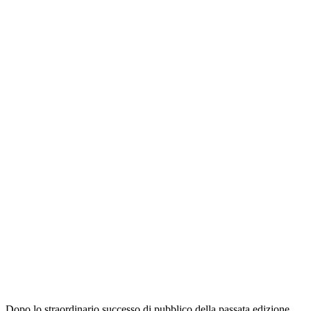
Dopo lo straordinario successo di pubblico della passata edizione,