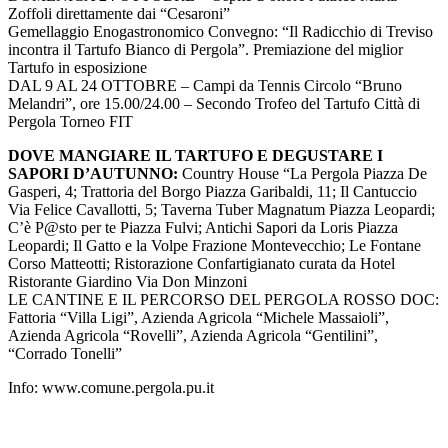
Zoffoli direttamente dai “Cesaroni”
Gemellaggio Enogastronomico Convegno: “Il Radicchio di Treviso
incontra il Tartufo Bianco di Pergola”. Premiazione del miglior
Tartufo in esposizione
DAL 9 AL 24 OTTOBRE – Campi da Tennis Circolo “Bruno
Melandri”, ore 15.00/24.00 – Secondo Trofeo del Tartufo Città di
Pergola Torneo FIT
DOVE MANGIARE IL TARTUFO E DEGUSTARE I
SAPORI D’AUTUNNO:
Country House “La Pergola Piazza De
Gasperi, 4; Trattoria del Borgo Piazza Garibaldi, 11; Il Cantuccio
Via Felice Cavallotti, 5; Taverna Tuber Magnatum Piazza Leopardi;
C’è P@sto per te Piazza Fulvi; Antichi Sapori da Loris Piazza
Leopardi; Il Gatto e la Volpe Frazione Montevecchio; Le Fontane
Corso Matteotti; Ristorazione Confartigianato curata da Hotel
Ristorante Giardino Via Don Minzoni
LE CANTINE E IL PERCORSO DEL PERGOLA ROSSO DOC:
Fattoria “Villa Ligi”, Azienda Agricola “Michele Massaioli”,
Azienda Agricola “Rovelli”, Azienda Agricola “Gentilini”,
“Corrado Tonelli”
Info: www.comune.pergola.pu.it