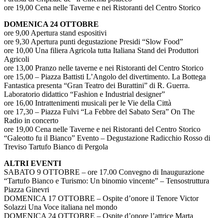
ore 19,00 Cena nelle Taverne e nei Ristoranti del Centro Storico
DOMENICA 24 OTTOBRE
ore 9,00 Apertura stand espositivi
ore 9,30 Apertura punti degustazione Presidi “Slow Food”
ore 10,00 Una filiera Agricola tutta Italiana Stand dei Produttori
Agricoli
ore 13,00 Pranzo nelle taverne e nei Ristoranti del Centro Storico
ore 15,00 – Piazza Battisti L’Angolo del divertimento. La Bottega
Fantastica presenta “Gran Teatro dei Burattini” di R. Guerra.
Laboratorio didattico “Fashion e Industrial designer”
ore 16,00 Intrattenimenti musicali per le Vie della Città
ore 17,30 – Piazza Fulvi “La Febbre del Sabato Sera” On The
Radio in concerto
ore 19,00 Cena nelle Taverne e nei Ristoranti del Centro Storico
“Galeotto fu il Bianco” Evento – Degustazione Radicchio Rosso di
Treviso Tartufo Bianco di Pergola
ALTRI EVENTI
SABATO 9 OTTOBRE – ore 17.00 Convegno di Inaugurazione
“Tartufo Bianco e Turismo: Un binomio vincente” – Tensostruttura
Piazza Ginevri
DOMENICA 17 OTTOBRE – Ospite d’onore il Tenore Victor
Solazzi Una Voce italiana nel mondo
DOMENICA 24 OTTOBRE – Ospite d’onore l’attrice Marta