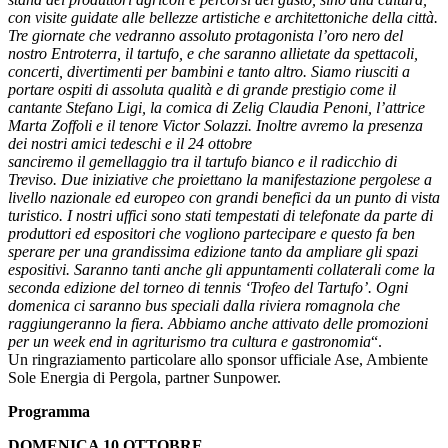
con visite guidate alle bellezze artistiche e architettoniche della città.
Tre giornate che vedranno assoluto protagonista l’oro nero del
nostro Entroterra, il tartufo, e che saranno allietate da spettacoli,
concerti, divertimenti per bambini e tanto altro. Siamo riusciti a
portare ospiti di assoluta qualità e di grande prestigio come il
cantante Stefano Ligi, la comica di Zelig Claudia Penoni, l’attrice
Marta Zoffoli e il tenore Victor Solazzi. Inoltre avremo la presenza
dei nostri amici tedeschi e il 24 ottobre
sanciremo il gemellaggio tra il tartufo bianco e il radicchio di
Treviso. Due iniziative che proiettano la manifestazione pergolese a
livello nazionale ed europeo con grandi benefici da un punto di vista
turistico. I nostri uffici sono stati tempestati di telefonate da parte di
produttori ed espositori che vogliono partecipare e questo fa ben
sperare per una grandissima edizione tanto da ampliare gli spazi
espositivi. Saranno tanti anche gli appuntamenti collaterali come la
seconda edizione del torneo di tennis ‘Trofeo del Tartufo’. Ogni
domenica ci saranno bus speciali dalla riviera romagnola che
raggiungeranno la fiera. Abbiamo anche attivato delle promozioni
per un week end in agriturismo tra cultura e gastronomia
“.
Un ringraziamento particolare allo sponsor ufficiale Ase, Ambiente
Sole Energia di Pergola, partner Sunpower.
Programma
DOMENICA 10 OTTOBRE