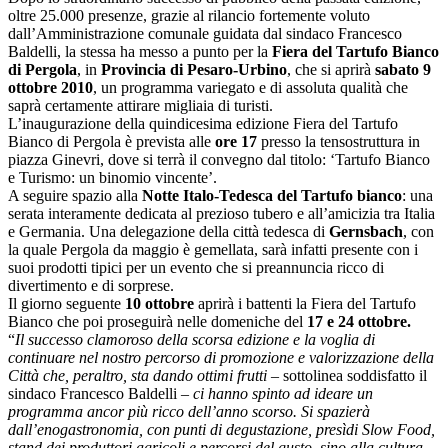
oltre 25.000 presenze, grazie al rilancio fortemente voluto
dall’Amministrazione comunale guidata dal sindaco Francesco
Baldelli, la stessa ha messo a punto per la
Fiera del Tartufo Bianco
di Pergola
, in
Provincia di Pesaro-Urbino
, che si aprirà
sabato 9
ottobre 2010
, un programma variegato e di assoluta qualità che
saprà certamente attirare migliaia di turisti.
L’inaugurazione della quindicesima edizione Fiera del Tartufo
Bianco di Pergola è prevista alle
ore 17
presso la tensostruttura in
piazza Ginevri, dove si terrà il convegno dal titolo: ‘Tartufo Bianco
e Turismo: un binomio vincente’.
A seguire spazio alla
Notte Italo-Tedesca del Tartufo bianco
: una
serata interamente dedicata al prezioso tubero e all’amicizia tra Italia
e Germania. Una delegazione della città tedesca di
Gernsbach
, con
la quale Pergola da maggio è gemellata, sarà infatti presente con i
suoi prodotti tipici per un evento che si preannuncia ricco di
divertimento e di sorprese.
Il giorno seguente
10 ottobre
aprirà i battenti la Fiera del Tartufo
Bianco che poi proseguirà nelle domeniche del
17 e 24 ottobre.
“
Il successo clamoroso della scorsa edizione e la voglia di
continuare nel nostro percorso di promozione e valorizzazione della
Città che, peraltro, sta dando ottimi frutti
– sottolinea soddisfatto il
sindaco Francesco Baldelli –
ci hanno spinto ad ideare un
programma ancor più ricco dell’anno scorso. Si spazierà
dall’enogastronomia, con punti di degustazione, presìdi Slow Food,
stand dei produttori agricoli e percorsi del gusto, sino alla cultura,