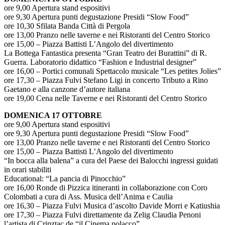
ore 9,00 Apertura stand espositivi
ore 9,30 Apertura punti degustazione Presidi “Slow Food”
ore 10,30 Sfilata Banda Città di Pergola
ore 13,00 Pranzo nelle taverne e nei Ristoranti del Centro Storico
ore 15,00 – Piazza Battisti L’Angolo del divertimento
La Bottega Fantastica presenta “Gran Teatro dei Burattini” di R.
Guerra. Laboratorio didattico “Fashion e Industrial designer”
ore 16,00 – Portici comunali Spettacolo musicale “Les petites Jolies”
ore 17,30 – Piazza Fulvi Stefano Ligi in concerto Tributo a Rino
Gaetano e alla canzone d’autore italiana
ore 19,00 Cena nelle Taverne e nei Ristoranti del Centro Storico
DOMENICA 17 OTTOBRE
ore 9,00 Apertura stand espositivi
ore 9,30 Apertura punti degustazione Presidi “Slow Food”
ore 13,00 Pranzo nelle taverne e nei Ristoranti del Centro Storico
ore 15,00 – Piazza Battisti L’Angolo del divertimento
“In bocca alla balena” a cura del Paese dei Balocchi ingressi guidati
in orari stabiliti
Educational: “La pancia di Pinocchio”
ore 16,00 Ronde di Pizzica itineranti in collaborazione con Coro
Colombati a cura di Ass. Musica dell’Anima e Caulia
ore 16,30 – Piazza Fulvi Musica d’ascolto Davide Morri e Katiushia
ore 17,30 – Piazza Fulvi direttamente da Zelig Claudia Penoni
l’artista di Cripztac de “il Cinema polacco”