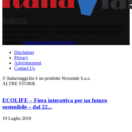
CHI SIAMO
Su Italiaviaggi ti aspettano consigli, le principali attrazioni di ogni
località, cosa fare e vedere e tanti ristoranti e strutture per il tuo
soggiorno. Seguici!!!
Contattaci:
italiaviaggi.biz@gmail.com
Disclaimer
Privacy
Advertisement
Contact Us
© Italiaviaggi.biz è un prodotto Nexuslab S.a.s.
ALTRE STORIE
ECOLIFE – Fiera interattiva per un futuro
sostenibile – dal 22...
19 Luglio 2010