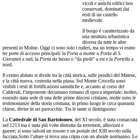
vicoli e antichi edifici ben
conservati, dominati dai
resti di un castello
medievale.
Il borgo è caratterizzato da
una struttura urbanistica
diversa da tutte le altre
presenti in Molise. Oggi ci sono solo i ruderi, ma un tempo vi erano
tre porte di accesso principali: la
Porta a monte
o
Porta di S.
Giovanni
a sud, la
Porta da basso
o “da piedi” a est e la
Portella
a
nord.
Il centro abitato si divide tra la città storica, sulle pendici del Matese,
e la città nuova, costruita nella piana. Sul Monte Crocella sono
visibili i resti di fortificazioni sannitiche e, accanto al corso del
Calderali, l’imponente decumano romano di epoca imperiale; inoltre,
essendo stata sede di una delle prime diocesi cristiane, molte sono le
testimonianze della storia cristiana, in primo luogo le circa quaranta
chiese, divise in sei parrocchie. Tra le tante si distinguono:
La
Cattedrale di San Bartolomeo
, del XI secolo, è stata consacrata
nel 1213 ma è stata più volte distrutta da terremoti, alluvioni e
guerre; si sono salvati un rosone e un portale del XIII secolo sulla
facciata.Sotto l’altare si trova una cripta con un abside normanno. Le