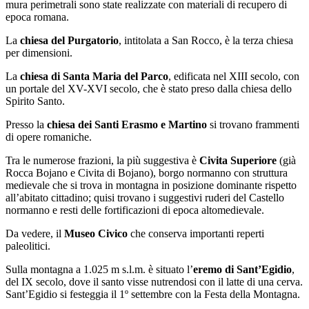
mura perimetrali sono state realizzate con materiali di recupero di
epoca romana.
La
chiesa del Purgatorio
, intitolata a San Rocco, è la terza chiesa
per dimensioni.
La
chiesa di Santa Maria del Parco
, edificata nel XIII secolo, con
un portale del XV-XVI secolo, che è stato preso dalla chiesa dello
Spirito Santo.
Presso la
chiesa dei Santi Erasmo e Martino
si trovano frammenti
di opere romaniche.
Tra le numerose frazioni, la più suggestiva è
Civita Superiore
(già
Rocca Bojano e Civita di Bojano), borgo normanno con struttura
medievale che si trova in montagna in posizione dominante rispetto
all’abitato cittadino; quisi trovano i suggestivi ruderi del Castello
normanno e resti delle fortificazioni di epoca altomedievale.
Da vedere, il
Museo Civico
che conserva importanti reperti
paleolitici.
Sulla montagna a 1.025 m s.l.m. è situato l’
eremo di Sant’Egidio
,
del IX secolo, dove il santo visse nutrendosi con il latte di una cerva.
Sant’Egidio si festeggia il 1º settembre con la Festa della Montagna.