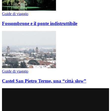
Guide di viaggio
Fossombrone e il ponte indistruttibile
Guide di viaggio
Castel San Pietro Terme, una “città slow”