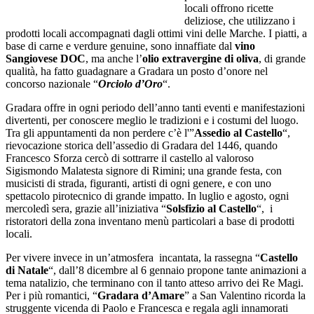
locali offrono ricette
deliziose, che utilizzano i
prodotti locali accompagnati dagli ottimi vini delle Marche. I piatti, a
base di carne e verdure genuine, sono innaffiate dal
vino
Sangiovese DOC
, ma anche l’
olio extravergine di oliva
, di grande
qualità, ha fatto guadagnare a Gradara un posto d’onore nel
concorso nazionale “
Orciolo d’Oro
“.
Gradara offre in ogni periodo dell’anno tanti eventi e manifestazioni
divertenti, per conoscere meglio le tradizioni e i costumi del luogo.
Tra gli appuntamenti da non perdere c’è l'”
Assedio al Castello
“,
rievocazione storica dell’assedio di Gradara del 1446, quando
Francesco Sforza cercò di sottrarre il castello al valoroso
Sigismondo Malatesta signore di Rimini; una grande festa, con
musicisti di strada, figuranti, artisti di ogni genere, e con uno
spettacolo pirotecnico di grande impatto. In luglio e agosto, ogni
mercoledì sera, grazie all’iniziativa “
Solsfizio al Castello
“, i
ristoratori della zona inventano menù particolari a base di prodotti
locali.
Per vivere invece in un’atmosfera incantata, la rassegna “
Castello
di Natale
“, dall’8 dicembre al 6 gennaio propone tante animazioni a
tema natalizio, che terminano con il tanto atteso arrivo dei Re Magi.
Per i più romantici, “
Gradara d’Amare
” a San Valentino ricorda la
struggente vicenda di Paolo e Francesca e regala agli innamorati