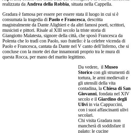
realizzata da
Andrea della Robbia
, situata nella Cappella.
Gradara è famosa per essere per essere stata il luogo in cui si è
consumata la tragedia di
Paolo e Francesca
, descritta
magistralmente da Dante Alighieri e da altri famosi poeti, scrittori,
musicisti e pittori. Risale al XIII secolo la triste storia di
Giangiotto Malatesta, signore della città, che sposò Francesca da
Polenta che lo tradì con Paolo, suo fratello: è la celebre vicenda di
Paolo e Francesca, cantata da Dante nel V canto dell’Inferno, che si
concluse con la morte dei due innamorati proprio tra le mura di
questa Rocca, per mano del marito legittimo.
Da vedere, il
Museo
Storico
con gli strumenti di
tortura, le armi medievali e
gli utensili della vita
contadina, la
Chiesa di San
Giovanni
, fondata nel XIV
secolo e il
Giardino degli
Ulivi
in via Cappuccini,
con i suoi affascinanti ulivi
secolari.
Chi visita Gradara non
mancherà di soddisfare il
palato: le cucine