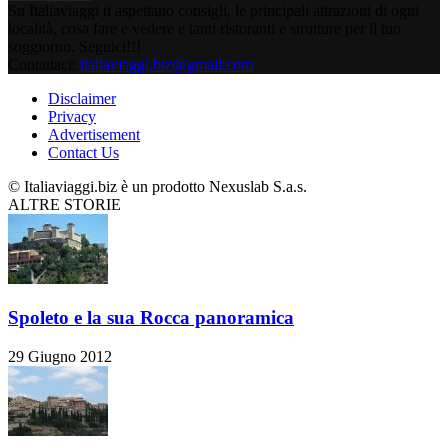
Su Italiaviaggi ti aspettano consigli, le principali attrazioni di ogni
località, cosa fare e vedere e tanti ristoranti e strutture per il tuo
soggiorno. Seguici!!!
Contattaci:
italiaviaggi.biz@gmail.com
Disclaimer
Privacy
Advertisement
Contact Us
© Italiaviaggi.biz è un prodotto Nexuslab S.a.s.
ALTRE STORIE
Spoleto e la sua Rocca panoramica
29 Giugno 2012