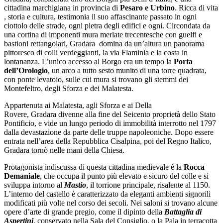
cittadina marchigiana in provincia di
Pesaro e Urbino
. Ricca di vita
, storia e cultura, testimonia il suo affascinante passato in ogni
ciottolo delle strade, ogni pietra degli edifici e ogni. Circondata da
una cortina di imponenti mura merlate trecentesche con guelfi e
bastioni rettangolari, Gradara domina da un’altura un panorama
pittoresco di colli verdeggianti, la via Flaminia e la costa in
lontananza. L’unico accesso al Borgo era un tempo la
Porta
dell’Orologio
, un arco a tutto sesto munito di una torre quadrata,
con ponte levatoio, sulle cui mura si trovano gli stemmi dei
Montefeltro, degli Sforza e dei Malatesta.
Appartenuta ai Malatesta, agli Sforza e ai Della
Rovere, Gradara divenne alla fine del Seicento proprietà dello Stato
Pontificio, e vide un lungo periodo di immobilità interrotto nel 1797
dalla devastazione da parte delle truppe napoleoniche. Dopo essere
entrata nell’area della Repubblica Cisalpina, poi del Regno Italico,
Gradara tornò nelle mani della Chiesa.
Protagonista indiscussa di questa cittadina medievale è la
Rocca
Demaniale
, che occupa il punto più elevato e sicuro del colle e si
sviluppa intorno al
Mastio
, il torrione principale, risalente al 1150.
L’interno del castello è caratterizzato da eleganti ambienti signorili
modificati più volte nel corso dei secoli. Nei saloni si trovano alcune
opere d’arte di grande pregio, come il dipinto della
Battaglia di
Aspertini
, conservato nella Sala del Consiglio, o la Pala in terracotta