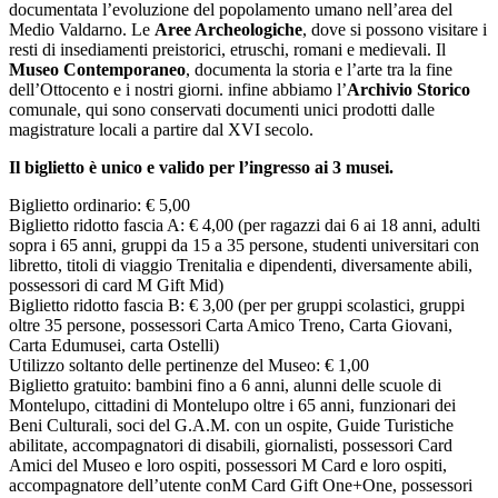
documentata l’evoluzione del popolamento umano nell’area del
Medio Valdarno. Le
Aree Archeologiche
, dove si possono visitare i
resti di insediamenti preistorici, etruschi, romani e medievali. Il
Museo Contemporaneo
, documenta la storia e l’arte tra la fine
dell’Ottocento e i nostri giorni. infine abbiamo l’
Archivio Storico
comunale, qui sono conservati documenti unici prodotti dalle
magistrature locali a partire dal XVI secolo.
Il biglietto è unico e valido per l’ingresso ai 3 musei.
Biglietto ordinario: € 5,00
Biglietto ridotto fascia A: € 4,00 (per ragazzi dai 6 ai 18 anni, adulti
sopra i 65 anni, gruppi da 15 a 35 persone, studenti universitari con
libretto, titoli di viaggio Trenitalia e dipendenti, diversamente abili,
possessori di card M Gift Mid)
Biglietto ridotto fascia B: € 3,00 (per per gruppi scolastici, gruppi
oltre 35 persone, possessori Carta Amico Treno, Carta Giovani,
Carta Edumusei, carta Ostelli)
Utilizzo soltanto delle pertinenze del Museo: € 1,00
Biglietto gratuito: bambini fino a 6 anni, alunni delle scuole di
Montelupo, cittadini di Montelupo oltre i 65 anni, funzionari dei
Beni Culturali, soci del G.A.M. con un ospite, Guide Turistiche
abilitate, accompagnatori di disabili, giornalisti, possessori Card
Amici del Museo e loro ospiti, possessori M Card e loro ospiti,
accompagnatore dell’utente conM Card Gift One+One, possessori