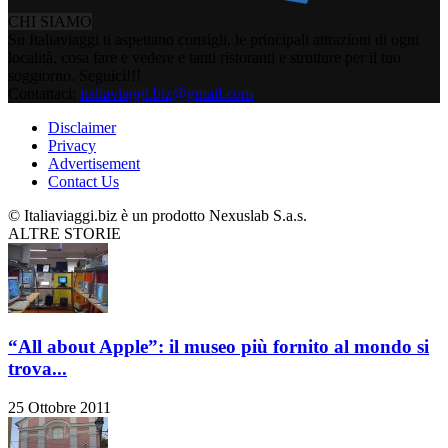
CHI SIAMO
Su Italiaviaggi ti aspettano consigli, le principali attrazioni di ogni
località, cosa fare e vedere e tanti ristoranti e strutture per il tuo
soggiorno. Seguici!!!
Contattaci:
italiaviaggi.biz@gmail.com
Disclaimer
Privacy
Advertisement
Contact Us
© Italiaviaggi.biz è un prodotto Nexuslab S.a.s.
ALTRE STORIE
“All about Apple”: il museo più fornito al mondo si
trova...
25 Ottobre 2011