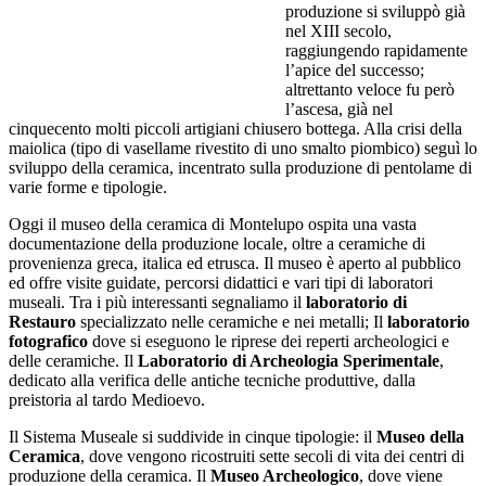
produzione si sviluppò già
nel XIII secolo,
raggiungendo rapidamente
l’apice del successo;
altrettanto veloce fu però
l’ascesa, già nel
cinquecento molti piccoli artigiani chiusero bottega. Alla crisi della
maiolica (tipo di vasellame rivestito di uno smalto piombico) seguì lo
sviluppo della ceramica, incentrato sulla produzione di pentolame di
varie forme e tipologie.
Oggi il museo della ceramica di Montelupo ospita una vasta
documentazione della produzione locale, oltre a ceramiche di
provenienza greca, italica ed etrusca. Il museo è aperto al pubblico
ed offre visite guidate, percorsi didattici e vari tipi di laboratori
museali. Tra i più interessanti segnaliamo il
laboratorio di
Restauro
specializzato nelle ceramiche e nei metalli; Il
laboratorio
fotografico
dove si eseguono le riprese dei reperti archeologici e
delle ceramiche. Il
Laboratorio di Archeologia Sperimentale
,
dedicato alla verifica delle antiche tecniche produttive, dalla
preistoria al tardo Medioevo.
Il Sistema Museale si suddivide in cinque tipologie: il
Museo della
Ceramica
, dove vengono ricostruiti sette secoli di vita dei centri di
produzione della ceramica. Il
Museo Archeologico
, dove viene