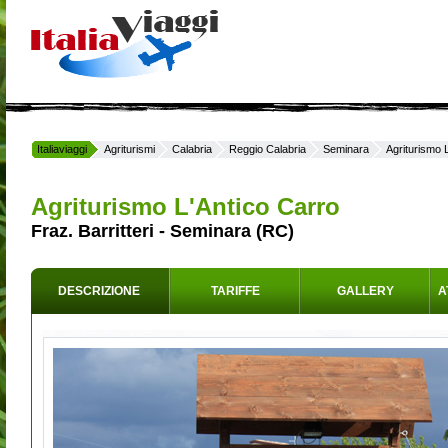
Italiaviaggi
Agriturismi
Calabria
Reggio Calabria
Seminara
Agriturismo 
Agriturismo L'Antico Carro
Fraz. Barritteri - Seminara (RC)
DESCRIZIONE
TARIFFE
GALLERY
A